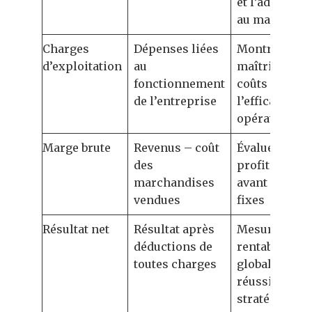
et l’adéquati
au marché
Charges
Dépenses liées
Montre la
d’exploitation
au
maîtrise des
fonctionnement
coûts et
de l’entreprise
l’efficacité
opérationnel
Marge brute
Revenus – coût
Évalue la
des
profitabilité
marchandises
avant charge
vendues
fixes
Résultat net
Résultat après
Mesure la
déductions de
rentabilité
toutes charges
globale et la
réussite
stratégique