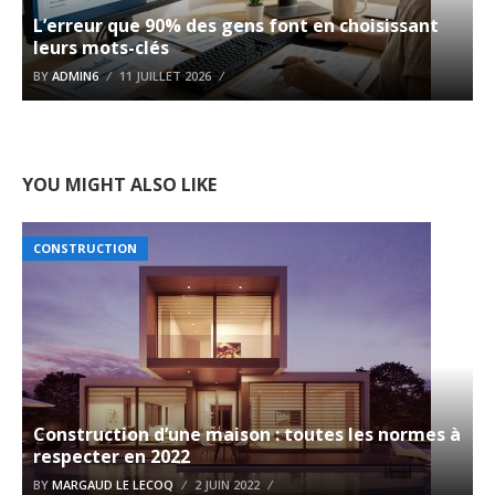
L’erreur que 90% des gens font en choisissant
leurs mots-clés
BY
ADMIN6
11 JUILLET 2026
YOU MIGHT ALSO LIKE
CONSTRUCTION
Construction d’une maison : toutes les normes à
respecter en 2022
BY
MARGAUD LE LECOQ
2 JUIN 2022