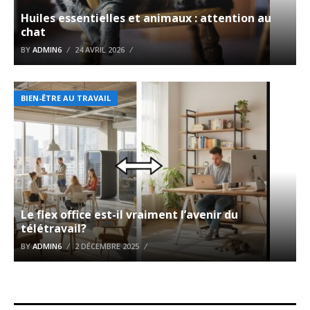
Huiles essentielles et animaux : attention au
chat
BY
ADMIN6
24 AVRIL 2026
BIEN-ÊTRE AU TRAVAIL
Le flex office est-il vraiment l’avenir du
télétravail?
BY
ADMIN6
2 DÉCEMBRE 2025