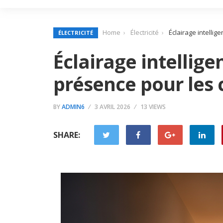
Home
Électricité
Éclairage intellig
ÉLECTRICITÉ
Éclairage intellige
présence pour les 
BY
ADMIN6
3 AVRIL 2026
13 VIEWS
SHARE: