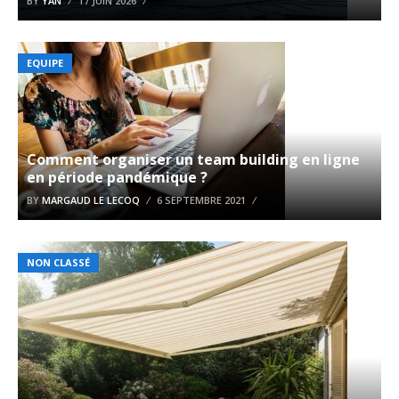
BY
YAN
17 JUIN 2026
EQUIPE
Comment organiser un team building en ligne
en période pandémique ?
BY
MARGAUD LE LECOQ
6 SEPTEMBRE 2021
NON CLASSÉ