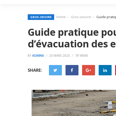
Home
Gros-oeuvre
Guide prati
GROS-OEUVRE
Guide pratique po
d’évacuation des 
BY
ADMIN6
25 MARS 2025
78 VIEWS
SHARE: