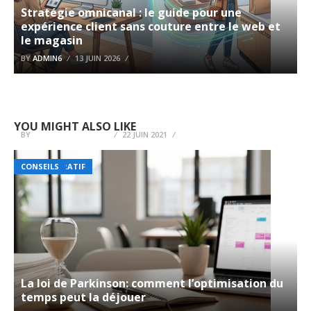
Stratégie omnicanal : le guide pour une
expérience client sans couture entre le web et
le magasin
BY
ADMIN6
13 JUIN 2026
L’essentiel à savoir sur la déclaration fiscale
YOU MIGHT ALSO LIKE
BY
MARGAUD LE LECOQ
22 JUIN 2021
ADMINISTRATIF
CONSEILS
La loi de Parkinson: comment l’optimisation du
temps peut la déjouer