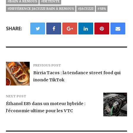
#BAIN À REMOUS
#DÉTENTE
#DIFFÉRENCE JACUZZI BAIN À REMOUS
#JACUZZI
#SPA
SHARE:
PREVIOUS POST
Birria Tacos : la tendance street food qui
inonde TikTok
NEXT POST
Éthanol E85 dans un moteur hybride :
l’économie ultime pour les VTC