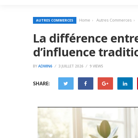
Home
Autres Commerces
AUTRES COMMERCES
La différence ent
d’influence tradit
BY
ADMIN6
3 JUILLET 2026
9 VIEWS
SHARE: