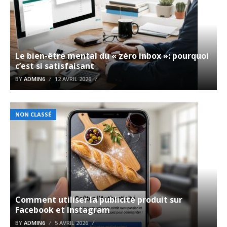
Le bien-être mental du « zéro inbox »: pourquoi
c’est si satisfaisant
BY
ADMIN6
12 AVRIL 2026
NON CLASSÉ
Comment utiliser la publicité produit sur
Facebook et Instagram
BY
ADMIN6
5 AVRIL 2026