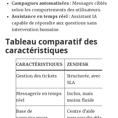
Campagnes automatisées :
Messages ciblés
selon les comportements des utilisateurs.
Assistance en temps réel :
Assistant IA
capable de répondre aux questions sans
intervention humaine.
Tableau comparatif des
caractéristiques
CARACTÉRISTIQUES
ZENDESK
IN
Gestion des tickets
Structurée, avec
Conv
SLA
Messagerie en temps
Inclus, mais
Nati
réel
moins fluide
Base de
Centre d’aide
Dyn
connaissances
personnalisable
inté