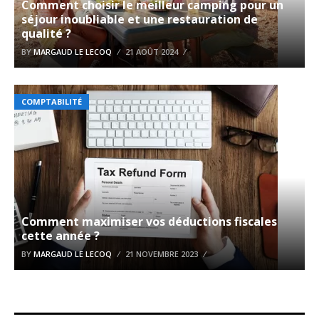
Comment choisir le meilleur camping pour un
séjour inoubliable et une restauration de
qualité ?
BY
MARGAUD LE LECOQ
21 AOÛT 2024
COMPTABILITÉ
Comment maximiser vos déductions fiscales
cette année ?
BY
MARGAUD LE LECOQ
21 NOVEMBRE 2023