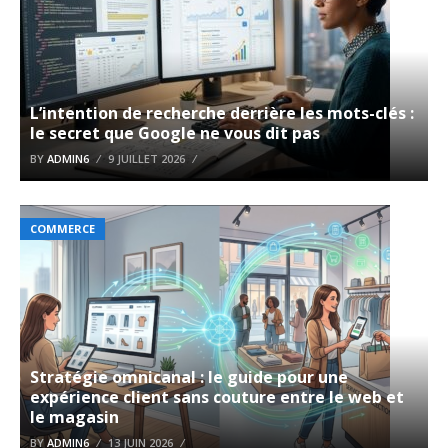
L’intention de recherche derrière les mots-clés :
le secret que Google ne vous dit pas
BY
ADMIN6
9 JUILLET 2026
COMMERCE
Stratégie omnicanal : le guide pour une
expérience client sans couture entre le web et
le magasin
BY
ADMIN6
13 JUIN 2026