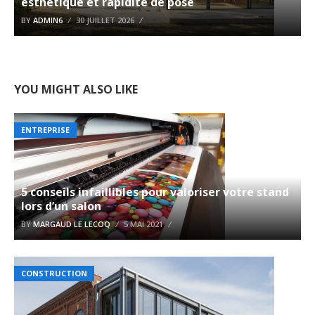
esthétique et rapidité de pose
BY
ADMIN6
30 JUILLET 2026
YOU MIGHT ALSO LIKE
ENTREPRISE
5 conseils infaillibles pour valoriser votre stand
lors d’un salon
BY
MARGAUD LE LECOQ
5 MAI 2021
CONSTRUCTION