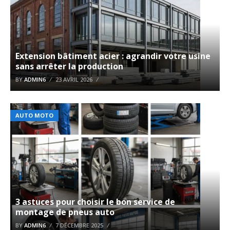
Extension bâtiment acier : agrandir votre usine
sans arrêter la production
BY
ADMIN6
23 AVRIL 2026
AUTO MOTO
3 astuces pour choisir le bon service de
montage de pneus auto
BY
ADMIN6
7 DÉCEMBRE 2025