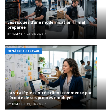
Les risques d’une modernisation IT mal
préparée
BY
ADMIN6
22 JUIN 2026
BIEN-ÊTRE AU TRAVAIL
La stratégie centrée client commence par
l’écoute de ses propres employés
BY
ADMIN6
19 JUIN 2026