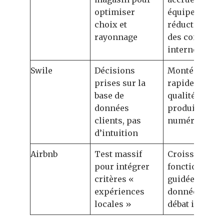
optimiser
équipes,
choix et
réduction
rayonnage
des conflits
internes
Swile
Décisions
Montée
prises sur la
rapide en
base de
qualité des
données
produits
clients, pas
numériques
d’intuition
Airbnb
Test massif
Croissance
pour intégrer
fonctionnelle
critères «
guidée par la
expériences
donnée sans
locales »
débat inutile