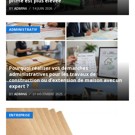
prime est plus élevée
BY
ADMIN6
14 JUIN 2026
ADMINISTRATIF
Pourquoi réaliser vos démarches
administratives pour les travaux de
construction ou d’extension de maison avec un
expert ?
BY
ADMIN6
27 DÉCEMBRE 2025
ENTREPRISE