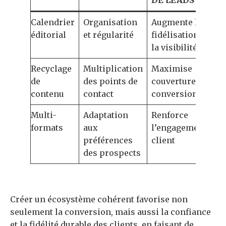
DE LEADS
Calendrier
Organisation
Augmente la
éditorial
et régularité
fidélisation et
la visibilité
Recyclage
Multiplication
Maximise
de
des points de
couverture et
contenu
contact
conversion
Multi-
Adaptation
Renforce
formats
aux
l’engagement
préférences
client
des prospects
Créer un écosystème cohérent favorise non
seulement la conversion, mais aussi la confiance
et la fidélité durable des clients, en faisant de