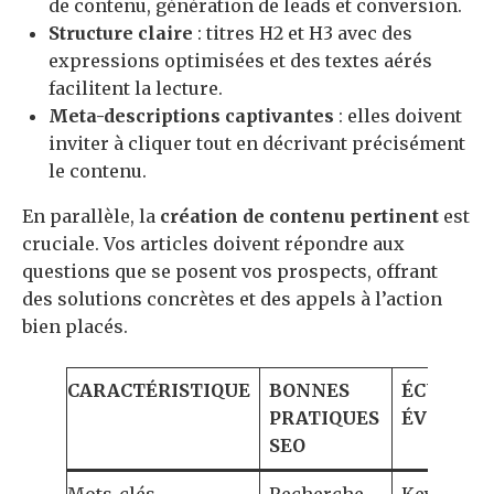
de contenu, génération de leads et conversion.
Structure claire
: titres H2 et H3 avec des
expressions optimisées et des textes aérés
facilitent la lecture.
Meta-descriptions captivantes
: elles doivent
inviter à cliquer tout en décrivant précisément
le contenu.
En parallèle, la
création de contenu pertinent
est
cruciale. Vos articles doivent répondre aux
questions que se posent vos prospects, offrant
des solutions concrètes et des appels à l’action
bien placés.
CARACTÉRISTIQUE
BONNES
ÉCUEILS 
PRATIQUES
ÉVITER
SEO
Mots-clés
Recherche
Keyword