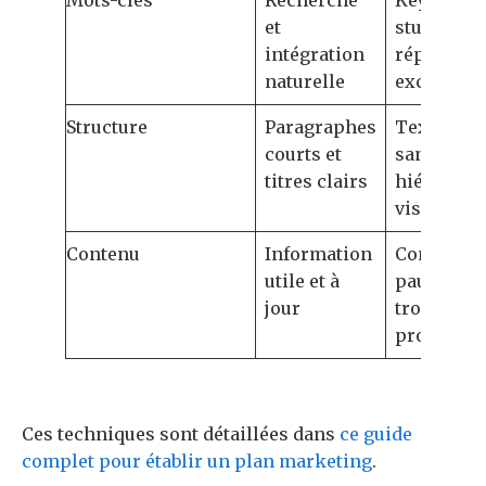
et
stuffing et
intégration
répétition
naturelle
excessive
Structure
Paragraphes
Texte den
courts et
sans
titres clairs
hiérarchi
visuelle
Contenu
Information
Contenu
utile et à
pauvre ou
jour
trop
promotio
Ces techniques sont détaillées dans
ce guide
complet pour établir un plan marketing
.