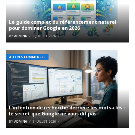
Le guide complet du référencement naturel
pour dominer Google en 2026
BY
ADMIN6
9 JUILLET 2026
AUTRES COMMERCES
L’intention de recherche derrière les mots-clés :
le secret que Google ne vous dit pas
BY
ADMIN6
9 JUILLET 2026