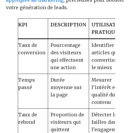
appliquée au marketing
, précieuses pour booster
votre génération de leads.
KPI
DESCRIPTION
UTILISATION
PRATIQUE
Taux de
Pourcentage
Identifier les
conversion
des visiteurs
articles qui
qui effectuent
convertissent
une action
le mieux
Temps
Durée
Mesurer
passé
moyenne sur
l’intérêt et la
la page
qualité du
contenu
Taux de
Proportion de
Détecter les
rebond
visiteurs qui
failles dans
quittent
l’engagement