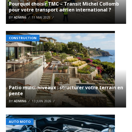
Pourquoi choisir TMC – Transit Michel Collomb
pour votre transport aérien international ?
BY
ADMIN6
11 MAI 2025
CONSTRUCTION
Patio multi-niveaux : structurer votre terrain en
pente
BY
ADMIN6
13 JUIN 2026
AUTO MOTO