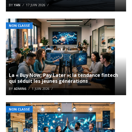
BY
YAN
17 JUIN 2026
NON CLASSÉ
La « Buy Now, Pay Later »: la tendance fintech
qui séduit les jeunes générations
BY
ADMIN6
1 JUIN 2026
NON CLASSÉ