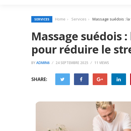
Home
Services
Massage suédois : la 
SERVICES
Massage suédois : 
pour réduire le str
BY
ADMIN6
24 SEPTEMBRE 2025
11 VIEWS
SHARE: