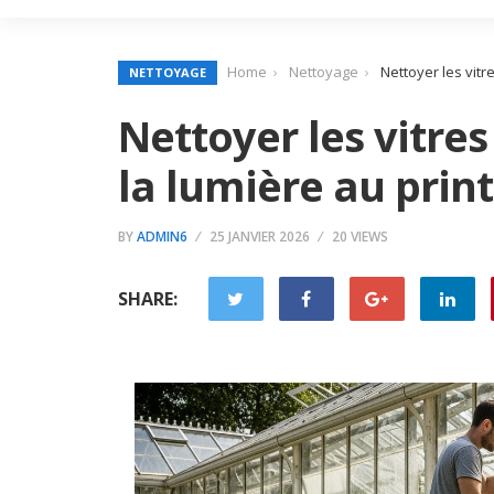
Home
Nettoyage
Nettoyer les vitr
NETTOYAGE
Nettoyer les vitres
la lumière au pri
BY
ADMIN6
25 JANVIER 2026
20 VIEWS
SHARE: