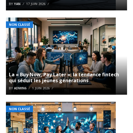
BY
YAN
17 JUIN 2026
NON CLASSÉ
La « Buy Now, Pay Later »: la tendance fintech
qui séduit les jeunes générations
BY
ADMIN6
1 JUIN 2026
NON CLASSÉ