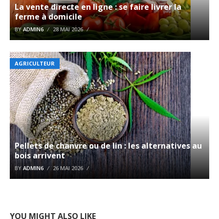
La vente directe en ligne : se faire livrer la
ferme à domicile
BY
ADMIN6
28 MAI 2026
AGRICULTEUR
Pellets de chanvre ou de lin : les alternatives au
bois arrivent
BY
ADMIN6
26 MAI 2026
YOU MIGHT ALSO LIKE