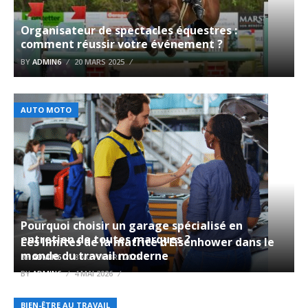
Organisateur de spectacles équestres :
comment réussir votre événement ?
BY
ADMIN6
20 MARS 2025
AUTO MOTO
Pourquoi choisir un garage spécialisé en
entretien de toutes marques ?
Les limites de la matrice d’Eisenhower dans le
monde du travail moderne
BY
ADMIN6
8 NOVEMBRE 2025
BY
ADMIN6
4 MAI 2026
BIEN-ÊTRE AU TRAVAIL