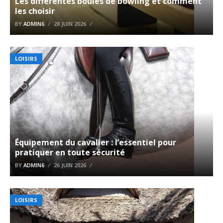
Les différentes boules de bowling et comment
les choisir
BY
ADMIN6
28 JUIN 2026
LOISIRS
Équipement du cavalier : l’essentiel pour
pratiquer en toute sécurité
BY
ADMIN6
26 JUIN 2026
LOISIRS