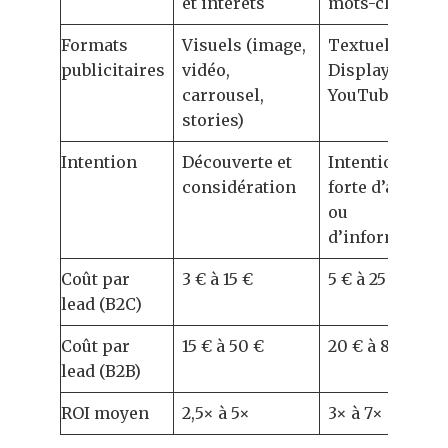
et intérêts
mots-clés
Formats
Visuels (image,
Textuel,
publicitaires
vidéo,
Display, Vidéo
carrousel,
YouTube
stories)
Intention
Découverte et
Intention
considération
forte d’achat
ou
d’information
Coût par
3 € à 15 €
5 € à 25 €
lead (B2C)
Coût par
15 € à 50 €
20 € à 80 €
lead (B2B)
ROI moyen
2,5× à 5×
3× à 7×