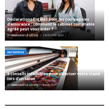
Déclarations fiscales pour les compagnies
d’assurance : comment le cabinet comptable
agréé peut vous aider ?
BY
MARGAUD LE LECOQ
14 FÉVRIER 2024
ENTREPRISE
5 conseils infaillibles pour valoriser votre stand
lors d’un salon
BY
MARGAUD LE LECOQ
5 MAI 2021