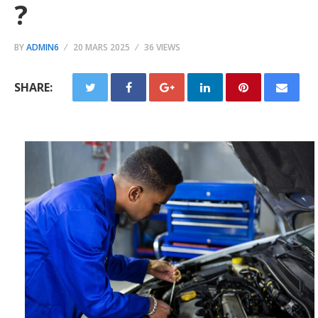
?
BY
ADMIN6
20 MARS 2025
36 VIEWS
SHARE: