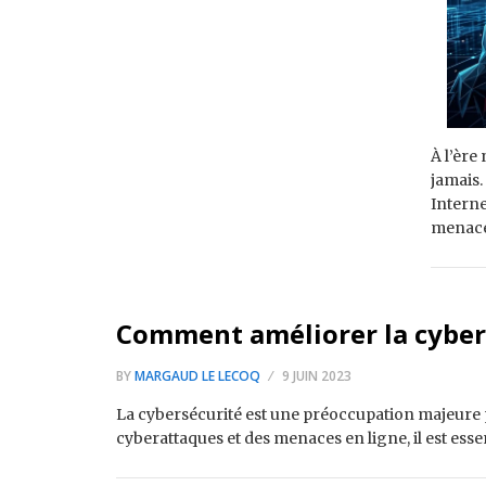
À l’ère
jamais.
Interne
menac
Comment améliorer la cybers
BY
MARGAUD LE LECOQ
9 JUIN 2023
La cybersécurité est une préoccupation majeure po
cyberattaques et des menaces en ligne, il est ess