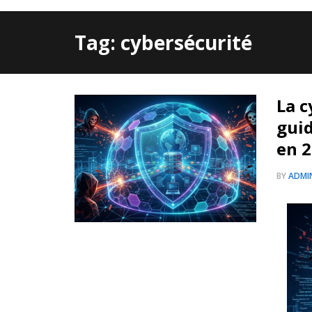
Tag: cybersécurité
La c
guid
en 
BY
ADMI