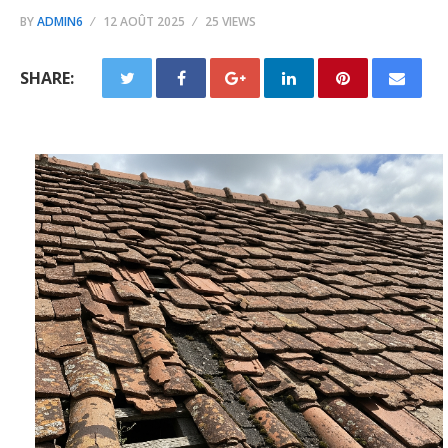
BY
ADMIN6
12 AOÛT 2025
25 VIEWS
SHARE: