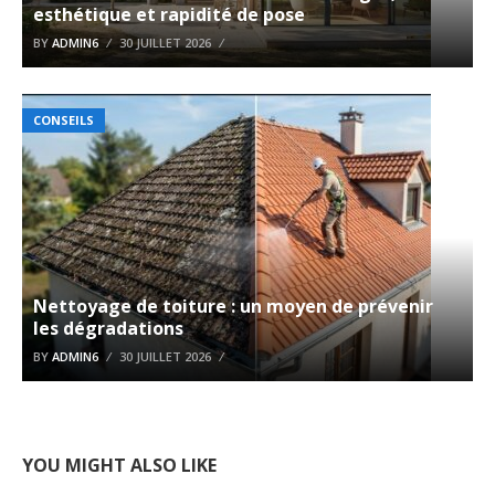
esthétique et rapidité de pose
BY
ADMIN6
30 JUILLET 2026
CONSEILS
Nettoyage de toiture : un moyen de prévenir
les dégradations
BY
ADMIN6
30 JUILLET 2026
YOU MIGHT ALSO LIKE