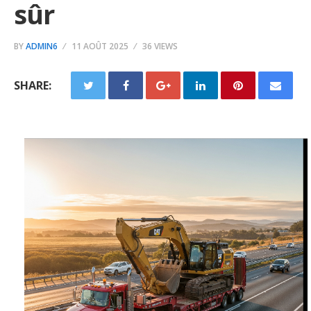
sûr
BY
ADMIN6
11 AOÛT 2025
36 VIEWS
SHARE: