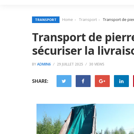
Home
Transport
Transport de pier
TRANSPORT
Transport de pier
sécuriser la livrais
BY
ADMIN6
29 JUILLET 2025
30 VIEWS
SHARE: