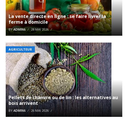
La vente directe en ligne : se faire livrer la
ferme à domicile
BY
ADMIN6
28 MAI 2026
AGRICULTEUR
Pellets de chanvre ou de lin : les alternatives au
bois arrivent
BY
ADMIN6
26 MAI 2026