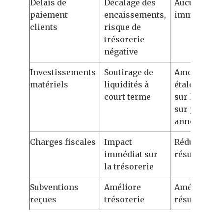
Délais de
Décalage des
Aucun imp
paiement
encaissements,
immédiat
clients
risque de
trésorerie
négative
Investissements
Soutirage de
Amortisse
matériels
liquidités à
étalé, impa
court terme
sur le résul
sur plusieu
années
Charges fiscales
Impact
Réduit le
immédiat sur
résultat net
la trésorerie
Subventions
Améliore
Améliore
reçues
trésorerie
résultat net