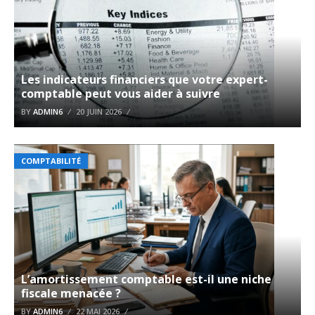
Les indicateurs financiers que votre expert-
comptable peut vous aider à suivre
BY
ADMIN6
20 JUIN 2026
COMPTABILITÉ
L’amortissement comptable est-il une niche
fiscale menacée ?
BY
ADMIN6
22 MAI 2026