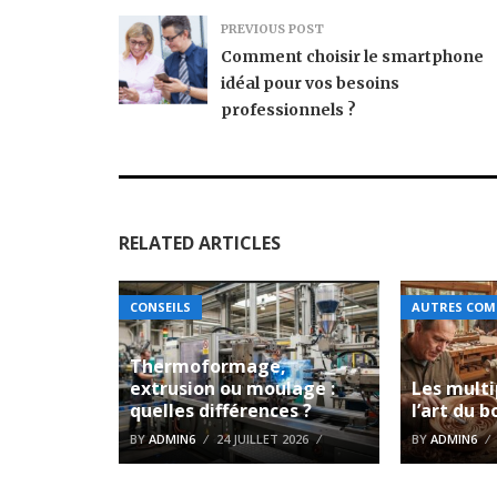
PREVIOUS POST
Comment choisir le smartphone
idéal pour vos besoins
professionnels ?
RELATED ARTICLES
CONSEILS
AUTRES COM
Thermoformage,
extrusion ou moulage :
Les multi
quelles différences ?
l’art du b
BY
ADMIN6
24 JUILLET 2026
BY
ADMIN6