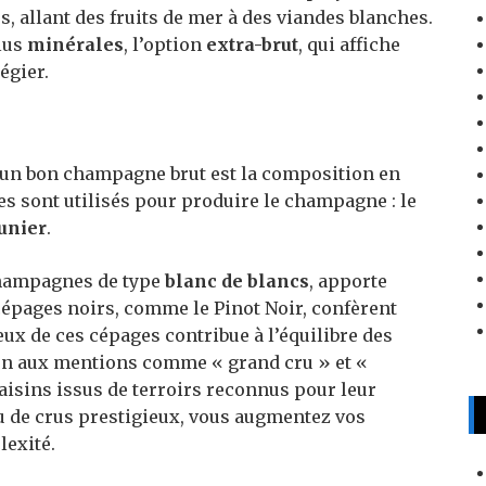
s, allant des fruits de mer à des viandes blanches.
lus
minérales
, l’option
extra-brut
, qui affiche
égier.
d’un bon champagne brut est la composition en
es sont utilisés pour produire le champagne : le
unier
.
champagnes de type
blanc de blancs
, apporte
 cépages noirs, comme le Pinot Noir, confèrent
ux de ces cépages contribue à l’équilibre des
ntion aux mentions comme « grand cru » et «
aisins issus de terroirs reconnus pour leur
u de crus prestigieux, vous augmentez vos
lexité.