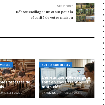
NEXT POST
Débroussaillage : un atout pour la
sécurité de votre maison
MERCES
AUTRES COMMERCES
L’erreur que 90% des gens
ples facettes de
font en choisissant leurs
ois
mots-clés
24 JUILLET 2026
BY
ADMIN6
11 JUILLET 2026