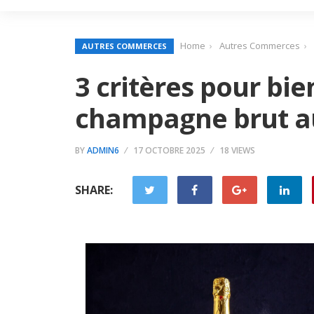
Home
Autres Commerces
AUTRES COMMERCES
3 critères pour bie
champagne brut a
BY
ADMIN6
17 OCTOBRE 2025
18 VIEWS
SHARE: