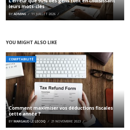
L’erreur que 90% des gens font en choisissant
leurs mots-clés
BY
ADMIN6
11 JUILLET 2026
YOU MIGHT ALSO LIKE
COMPTABILITÉ
Comment maximiser vos déductions fiscales
cette année ?
BY
MARGAUD LE LECOQ
21 NOVEMBRE 2023