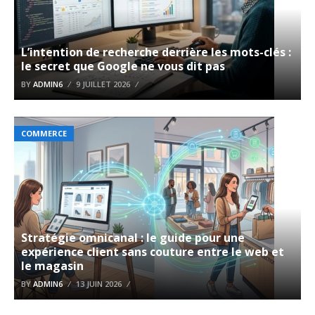
L’intention de recherche derrière les mots-clés :
le secret que Google ne vous dit pas
BY
ADMIN6
9 JUILLET 2026
COMMERCE
Stratégie omnicanal : le guide pour une
expérience client sans couture entre le web et
le magasin
BY
ADMIN6
13 JUIN 2026