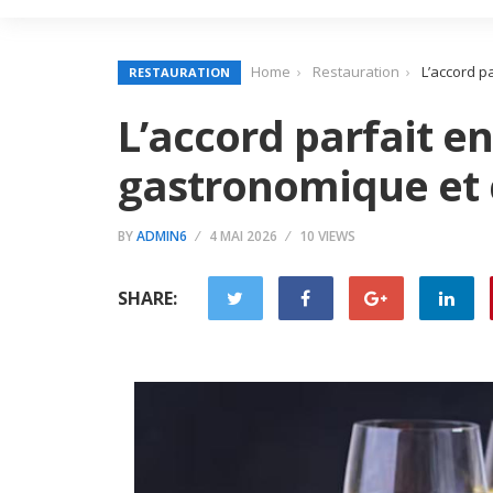
Home
Restauration
L’accord 
RESTAURATION
L’accord parfait e
gastronomique et
BY
ADMIN6
4 MAI 2026
10 VIEWS
SHARE: