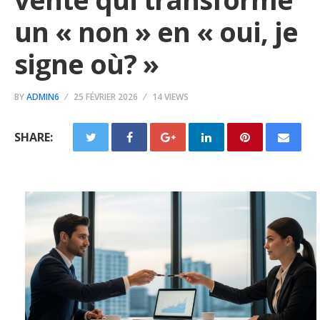
un « non » en « oui, je
signe où? »
BY
ADMIN6
25 FÉVRIER 2026
14 VIEWS
SHARE: