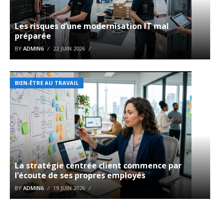
Les risques d’une modernisation IT mal
préparée
BY
ADMIN6
22 JUIN 2026
BIEN-ÊTRE AU TRAVAIL
La stratégie centrée client commence par
l’écoute de ses propres employés
BY
ADMIN6
19 JUIN 2026