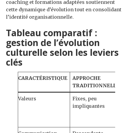
coaching et formations adaptées soutiennent
cette dynamique d’évolution tout en consolidant
l’identité organisationnelle.
Tableau comparatif :
gestion de l’évolution
culturelle selon les leviers
clés
CARACTÉRISTIQUE
APPROCHE
AP
TRADITIONNELLE
ÉV
Valeurs
Fixes, peu
Red
impliquantes
les
ada
con