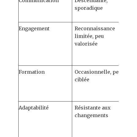
Communication
Descendante,
Tra
sporadique
bid
et 
Engagement
Reconnaissance
Sys
limitée, peu
fee
valorisée
rég
rec
ent
Formation
Occasionnelle, peu
Con
ciblée
mod
con
cul
Adaptabilité
Résistante aux
Fle
changements
int
ret
aju