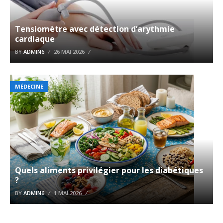
Tensiomètre avec détection d’arythmie
cardiaque
BY
ADMIN6
26 MAI 2026
MÉDECINE
Quels aliments privilégier pour les diabétiques
?
BY
ADMIN6
1 MAI 2026