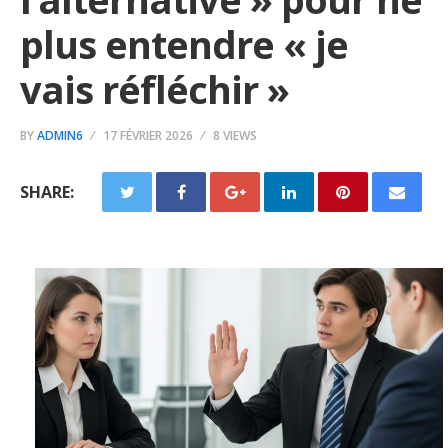
plus entendre « je
vais réfléchir »
BY
ADMIN6
17 FÉVRIER 2026
8 VIEWS
SHARE: