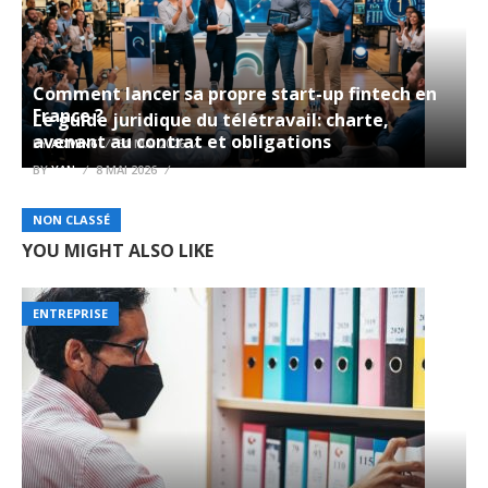
Comment lancer sa propre start-up fintech en
France ?
Le guide juridique du télétravail: charte,
avenant au contrat et obligations
BY
ADMIN6
31 MAI 2026
BY
YAN
8 MAI 2026
NON CLASSÉ
YOU MIGHT ALSO LIKE
ENTREPRISE