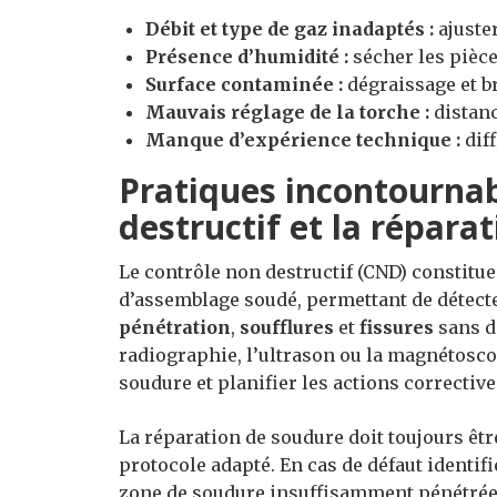
Débit et type de gaz inadaptés :
ajuster
Présence d’humidité :
sécher les pièce
Surface contaminée :
dégraissage et b
Mauvais réglage de la torche :
distanc
Manque d’expérience technique :
diff
Pratiques incontournab
destructif et la répara
Le contrôle non destructif (CND) constitu
d’assemblage soudé, permettant de détecte
pénétration
,
soufflures
et
fissures
sans d
radiographie, l’ultrason ou la magnétoscop
soudure et planifier les actions corrective
La réparation de soudure doit toujours êt
protocole adapté. En cas de défaut identif
zone de soudure insuffisamment pénétrée,