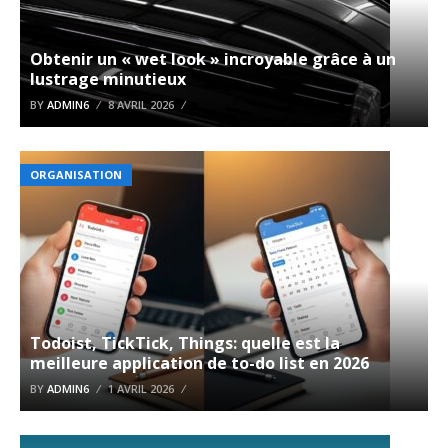
Obtenir un « wet look » incroyable grâce à un
lustrage minutieux
BY
ADMIN6
8 AVRIL 2026
ORGANISATION
Todoist, TickTick, Things: quelle est la
meilleure application de to-do list en 2026
BY
ADMIN6
1 AVRIL 2026