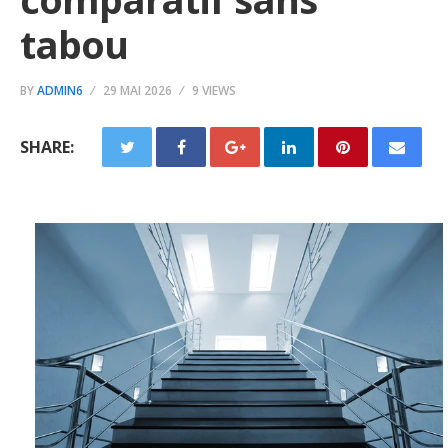
tabou
BY
ADMIN6
29 MAI 2026
9 VIEWS
SHARE: