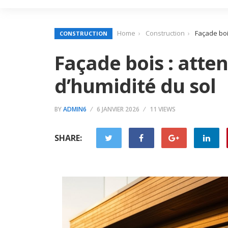
Home
Construction
Façade boi
CONSTRUCTION
Façade bois : atte
d’humidité du sol
BY
ADMIN6
6 JANVIER 2026
11 VIEWS
SHARE: