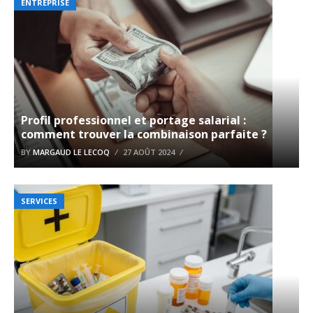
ENTREPRISE
Profil professionnel et portage salarial :
comment trouver la combinaison parfaite ?
BY
MARGAUD LE LECOQ
27 AOÛT 2024
SERVICES