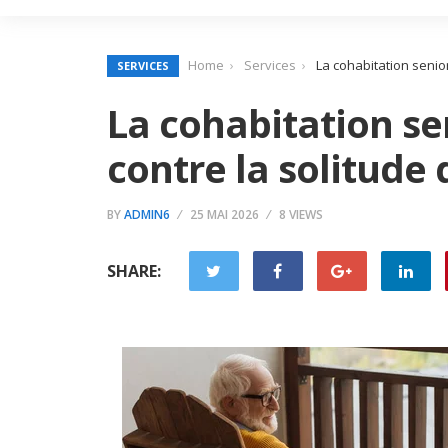
Home
Services
La cohabitation senior
SERVICES
La cohabitation se
contre la solitude 
BY
ADMIN6
25 MAI 2026
8 VIEWS
SHARE: