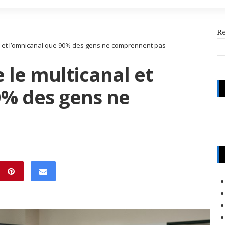
R
al et l’omnicanal que 90% des gens ne comprennent pas
 le multicanal et
0% des gens ne