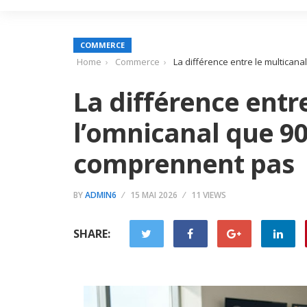
COMMERCE
Home
Commerce
La différence entre le multican
La différence entre
l’omnicanal que 9
comprennent pas
BY
ADMIN6
15 MAI 2026
11 VIEWS
SHARE: