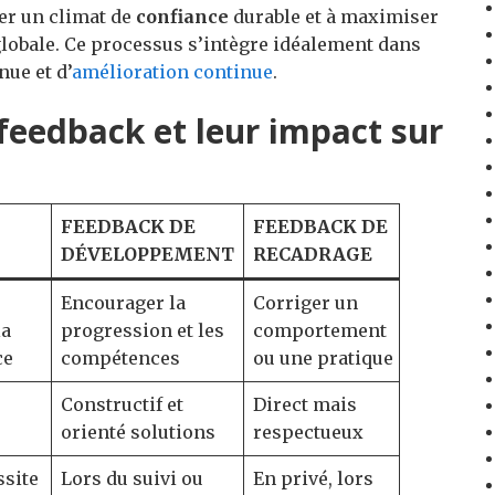
er un climat de
confiance
durable et à maximiser
lobale. Ce processus s’intègre idéalement dans
ue et d’
amélioration continue
.
feedback et leur impact sur
FEEDBACK DE
FEEDBACK DE
DÉVELOPPEMENT
RECADRAGE
Encourager la
Corriger un
la
progression et les
comportement
ce
compétences
ou une pratique
Constructif et
Direct mais
orienté solutions
respectueux
ssite
Lors du suivi ou
En privé, lors