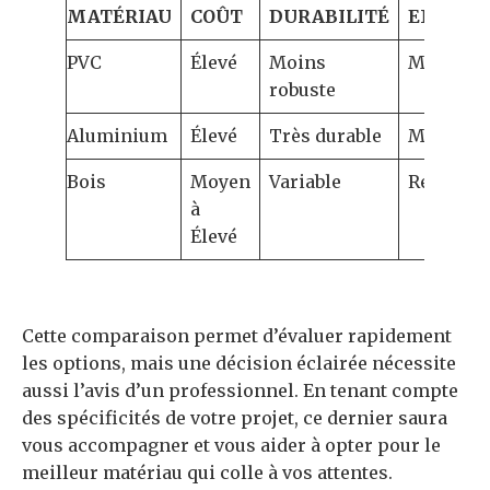
MATÉRIAU
COÛT
DURABILITÉ
ENTRET
PVC
Élevé
Moins
Minime
robuste
Aluminium
Élevé
Très durable
Minime
Bois
Moyen
Variable
Régulier
à
Élevé
Cette comparaison permet d’évaluer rapidement
les options, mais une décision éclairée nécessite
aussi l’avis d’un professionnel. En tenant compte
des spécificités de votre projet, ce dernier saura
vous accompagner et vous aider à opter pour le
meilleur matériau qui colle à vos attentes.